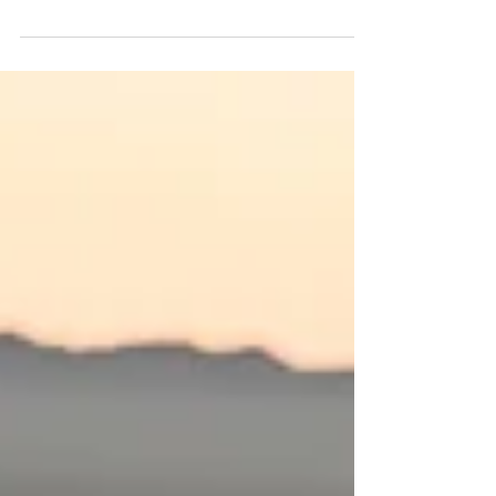
mio caro paziente, ansioso di esplorare “il
grande blu”, ma paralizzato dalla paura di
fallire . Man mano che il suo "bambino
interiore" parlava, non mi è stato affatto
difficile comprenderlo. Credo che in molti,
in un momento o nell’altro della nostra vita,
ci siamo sentiti almeno una volta così. Per
alcuni questo "sentire" diventa un vero e
proprio modus operandi, che paralizza in
una maniera che sembra irreversibile, ed
allora