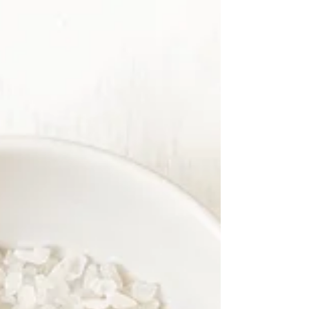
accade in seduta ed oggi non faccio
eccezioni. Vi...