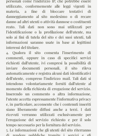
personali come l’indirizzo IP, che potrebbe essere
utilizzato, conformemente alle leggi vigenti in
materia, a fine di bloccare tentativi di
danneggiamento al sito medesimo o di recare
danno ad altri utenti o attività dannose o costituenti
reato. Tali dati non sono mai utilizzati per
l’identificazione o la profilazione dell’utente, ma
solo ai fini di tutela del sito e dei suoi utenti, tali
informazioni saranno usate in base ai legittimi
interessi del titolare.
4. Qualora il sito consenta l’inserimento di
commenti, oppure in caso di specifici servizi
richiesti dall’utente, ivi compresi la possibilità di
inviare documenti personali, il sito rileva
automaticamente e registra alcuni dati identificativi
dell’utente, compreso l’indirizzo mail. Tali dati si
intendono volontariamente forniti dall’utente al
momento della richiesta di erogazione del servizio.
Inserendo un commento o altra informazione,
l’utente accetta espressamente l’informativa privacy
e, in particolare, acconsente che i contenuti inseriti
siano liberamente diffusi anche a terzi. I dati
ricevuti verranno utilizzati esclusivamente per
l’erogazione del servizio richiesto e per il solo
tempo necessario per la fornitura del servizio.
5. Le informazioni che gli utenti del sito riterranno
di rendere pubbliche tramite i servizi e gli