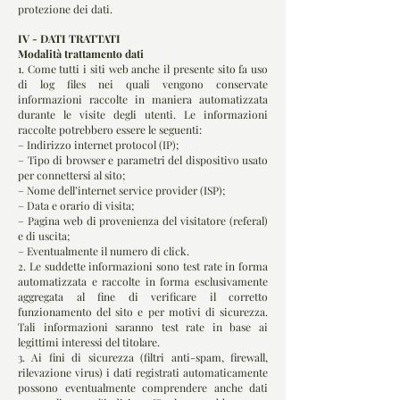
protezione dei dati.
IV - DATI TRATTATI
Modalità trattamento dati
1. Come tutti i siti web anche il presente sito fa uso
di log files nei quali vengono conservate
informazioni raccolte in maniera automatizzata
durante le visite degli utenti. Le informazioni
raccolte potrebbero essere le seguenti:
– Indirizzo internet protocol (IP);
– Tipo di browser e parametri del dispositivo usato
per connettersi al sito;
– Nome dell’internet service provider (ISP);
– Data e orario di visita;
– Pagina web di provenienza del visitatore (referal)
e di uscita;
– Eventualmente il numero di click.
2. Le suddette informazioni sono test rate in forma
automatizzata e raccolte in forma esclusivamente
aggregata al fine di verificare il corretto
funzionamento del sito e per motivi di sicurezza.
Tali informazioni saranno test rate in base ai
legittimi interessi del titolare.
3. Ai fini di sicurezza (filtri anti-spam, firewall,
rilevazione virus) i dati registrati automaticamente
possono eventualmente comprendere anche dati