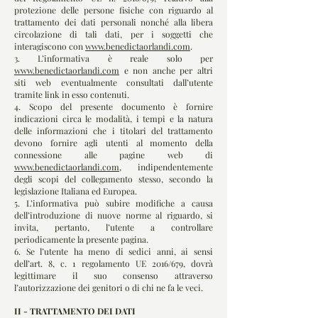
protezione delle persone fisiche con riguardo al
trattamento dei dati personali nonché alla libera
circolazione di tali dati, per i soggetti che
interagiscono con
www.benedictaorlandi.com
.
3. L’informativa è reale solo per
www.benedictaorlandi.com
e non anche per altri
siti web eventualmente consultati dall’utente
tramite link in esso contenuti.
4. Scopo del presente documento è fornire
indicazioni circa le modalità, i tempi e la natura
delle informazioni che i titolari del trattamento
devono fornire agli utenti al momento della
connessione alle pagine web di
www.benedictaorlandi.com
, indipendentemente
degli scopi del collegamento stesso, secondo la
legislazione Italiana ed Europea.
5. L’informativa può subire modifiche a causa
dell’introduzione di nuove norme al riguardo, si
invita, pertanto, l’utente a controllare
periodicamente la presente pagina.
6. Se l’utente ha meno di sedici anni, ai sensi
dell’art. 8, c. 1 regolamento UE 2016/679, dovrà
legittimare il suo consenso attraverso
l’autorizzazione dei genitori o di chi ne fa le veci.
II - TRATTAMENTO DEI DATI