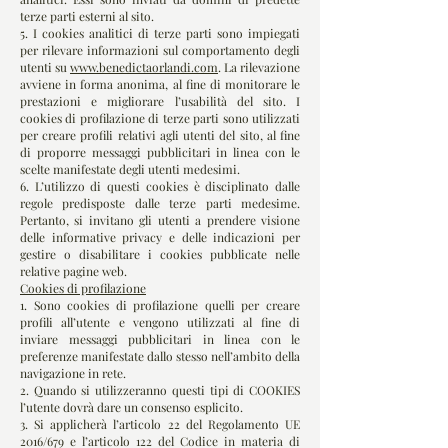
terze parti esterni al sito.
5. I cookies analitici di terze parti sono impiegati
per rilevare informazioni sul comportamento degli
utenti su
www.benedictaorlandi.com
. La rilevazione
avviene in forma anonima, al fine di monitorare le
prestazioni e migliorare l’usabilità del sito. I
cookies di profilazione di terze parti sono utilizzati
per creare profili relativi agli utenti del sito, al fine
di proporre messaggi pubblicitari in linea con le
scelte manifestate degli utenti medesimi.
6. L’utilizzo di questi cookies è disciplinato dalle
regole predisposte dalle terze parti medesime.
Pertanto, si invitano gli utenti a prendere visione
delle informative privacy e delle indicazioni per
gestire o disabilitare i cookies pubblicate nelle
relative pagine web.
Cookies di profilazione
1. Sono cookies di profilazione quelli per creare
profili all’utente e vengono utilizzati al fine di
inviare messaggi pubblicitari in linea con le
preferenze manifestate dallo stesso nell’ambito della
navigazione in rete.
2. Quando si utilizzeranno questi tipi di COOKIES
l’utente dovrà dare un consenso esplicito.
3. Si applicherà l’articolo 22 del Regolamento UE
2016/679 e l’articolo 122 del Codice in materia di