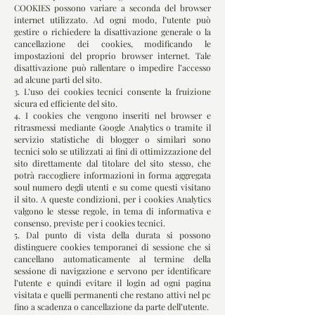
COOKIES possono variare a seconda del browser
internet utilizzato. Ad ogni modo, l’utente può
gestire o richiedere la disattivazione generale o la
cancellazione dei cookies, modificando le
impostazioni del proprio browser internet. Tale
disattivazione può rallentare o impedire l’accesso
ad alcune parti del sito.
3. L’uso dei cookies tecnici consente la fruizione
sicura ed efficiente del sito.
4. I cookies che vengono inseriti nel browser e
ritrasmessi mediante Google Analytics o tramite il
servizio statistiche di blogger o similari sono
tecnici solo se utilizzati ai fini di ottimizzazione del
sito direttamente dal titolare del sito stesso, che
potrà raccogliere informazioni in forma aggregata
soul numero degli utenti e su come questi visitano
il sito. A queste condizioni, per i cookies Analytics
valgono le stesse regole, in tema di informativa e
consenso, previste per i cookies tecnici.
5. Dal punto di vista della durata si possono
distinguere cookies temporanei di sessione che si
cancellano automaticamente al termine della
sessione di navigazione e servono per identificare
l’utente e quindi evitare il login ad ogni pagina
visitata e quelli permanenti che restano attivi nel pc
fino a scadenza o cancellazione da parte dell’utente.