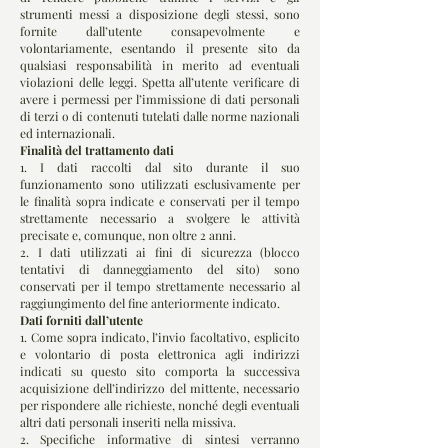
strumenti messi a disposizione degli stessi, sono
fornite dall’utente consapevolmente e
volontariamente, esentando il presente sito da
qualsiasi responsabilità in merito ad eventuali
violazioni delle leggi. Spetta all’utente verificare di
avere i permessi per l’immissione di dati personali
di terzi o di contenuti tutelati dalle norme nazionali
ed internazionali.
Finalità del trattamento dati
1. I dati raccolti dal sito durante il suo
funzionamento sono utilizzati esclusivamente per
le finalità sopra indicate e conservati per il tempo
strettamente necessario a svolgere le attività
precisate e, comunque, non oltre 2 anni.
2. I dati utilizzati ai fini di sicurezza (blocco
tentativi di danneggiamento del sito) sono
conservati per il tempo strettamente necessario al
raggiungimento del fine anteriormente indicato.
Dati forniti dall’utente
1. Come sopra indicato, l’invio facoltativo, esplicito
e volontario di posta elettronica agli indirizzi
indicati su questo sito comporta la successiva
acquisizione dell’indirizzo del mittente, necessario
per rispondere alle richieste, nonché degli eventuali
altri dati personali inseriti nella missiva.
2. Specifiche informative di sintesi verranno