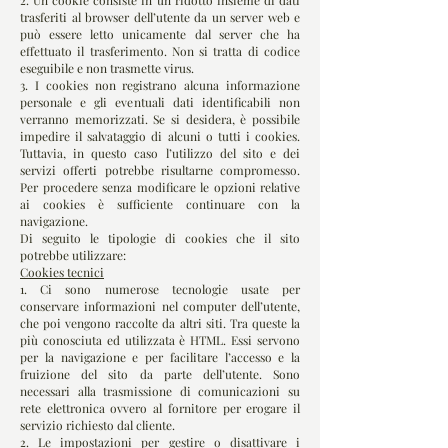
2. Un cookie consiste in un ridotto insieme di dati
trasferiti al browser dell’utente da un server web e
può essere letto unicamente dal server che ha
effettuato il trasferimento. Non si tratta di codice
eseguibile e non trasmette virus.
3. I cookies non registrano alcuna informazione
personale e gli eventuali dati identificabili non
verranno memorizzati. Se si desidera, è possibile
impedire il salvataggio di alcuni o tutti i cookies.
Tuttavia, in questo caso l’utilizzo del sito e dei
servizi offerti potrebbe risultarne compromesso.
Per procedere senza modificare le opzioni relative
ai cookies è sufficiente continuare con la
navigazione.
Di seguito le tipologie di cookies che il sito
potrebbe utilizzare:
Cookies tecnici
1. Ci sono numerose tecnologie usate per
conservare informazioni nel computer dell’utente,
che poi vengono raccolte da altri siti. Tra queste la
più conosciuta ed utilizzata è HTML. Essi servono
per la navigazione e per facilitare l’accesso e la
fruizione del sito da parte dell’utente. Sono
necessari alla trasmissione di comunicazioni su
rete elettronica ovvero al fornitore per erogare il
servizio richiesto dal cliente.
2. Le impostazioni per gestire o disattivare i