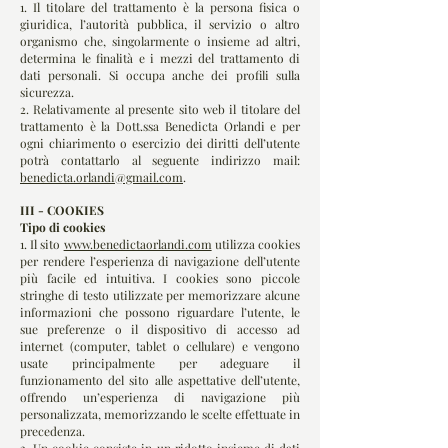
1. Il titolare del trattamento è la persona fisica o
giuridica, l’autorità pubblica, il servizio o altro
organismo che, singolarmente o insieme ad altri,
determina le finalità e i mezzi del trattamento di
dati personali. Si occupa anche dei profili sulla
sicurezza.
2. Relativamente al presente sito web il titolare del
trattamento è la Dott.ssa Benedicta Orlandi e per
ogni chiarimento o esercizio dei diritti dell’utente
potrà contattarlo al seguente indirizzo mail:
benedicta.orlandi@gmail.com
.
III - COOKIES
Tipo di cookies
1. Il sito
www.benedictaorlandi.com
utilizza cookies
per rendere l’esperienza di navigazione dell’utente
più facile ed intuitiva. I cookies sono piccole
stringhe di testo utilizzate per memorizzare alcune
informazioni che possono riguardare l’utente, le
sue preferenze o il dispositivo di accesso ad
internet (computer, tablet o cellulare) e vengono
usate principalmente per adeguare il
funzionamento del sito alle aspettative dell’utente,
offrendo un’esperienza di navigazione più
personalizzata, memorizzando le scelte effettuate in
precedenza.