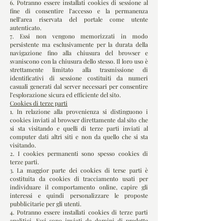
6. Potranno essere installati cookies di sessione al
fine di consentire l’accesso e la permanenza
nell’area riservata del portale come utente
autenticato.
7. Essi non vengono memorizzati in modo
persistente ma esclusivamente per la durata della
navigazione fino alla chiusura del browser e
svaniscono con la chiusura dello stesso. Il loro uso è
strettamente limitato alla trasmissione di
identificativi di sessione costituiti da numeri
casuali generati dal server necessari per consentire
l’esplorazione sicura ed efficiente del sito.
Cookies di terze parti
1. In relazione alla provenienza si distinguono i
cookies inviati al browser direttamente dal sito che
si sta visitando e quelli di terze parti inviati al
computer dati altri siti e non da quello che si sta
visitando.
2. I cookies permanenti sono spesso cookies di
terze parti.
3. La maggior parte dei cookies di terse parti è
costituita da cookies di tracciamento usati per
individuare il comportamento online, capire gli
interessi e quindi personalizzare le proposte
pubblicitarie per gli utenti.
4. Potranno essere installati cookies di terze parti
analitici. Essi sono inviati da domini di predette