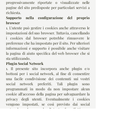
progressivamente riportate o visualizzate nelle
pagine del sito predisposte per particolari servizi a
richiesta.
Supporto nella configurazione del proprio
browser
1. L’utente può gestire i cookies anche attraverso le
impostazioni del suo browser. Tuttavia, cancellando
i cookies dal browser potrebbe rimuovere le
preferenze che ha impostato per il sito. Per ulteriori
informazioni e supporto è possibile anche visitare
la pagina di aiuto specifica del web browser che si
sta utilizzando.
Plugin Social Network
1. Il presente sito incorpora anche plugin e/o
bottoni per i social network, al fine di consentire
una facile condivisione dei contenuti sui vostri
social network preferiti. Tali plugin sono
programmati in modo da non impostare alcun
cookie all’accesso della pagina per salvaguardare la
privacy degli utenti. Eventualmente i cookies
vengono impostati, se così previsto dai social
network, solo quando l’utente fa effettivo e
volontario uso del plugin. Si tenga presente che se
l’utente naviga essendo loggato nel social network
allora ha già acconsentito all’uso dei cookies
veicolati tramite questo sito al momento